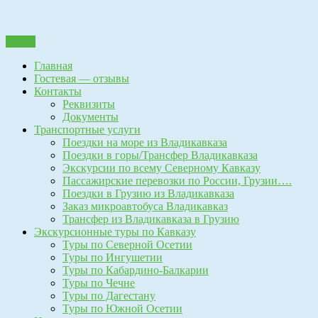
Перейти
Пассажирские перевозки г.Владикавказ.Пассажирские
к
Трансферная компания
перевозки г.Владикавказ, Экскурсионные туры по Кавказу.
Меню
содержанию
поездки в горы, поездки на море, трансфер, поездки в грузию,
"Автоколесница"
Главная
владикавказ-тбилиси, владикавказ-анапа, владикавказ-батуми,
Гостевая — отзывы
владикавказ-кобулети, владикавказ-геленджик, владикавказ-
Контакты
сочи,владикавказ-адлер, поездки в тбилиси, экскурсии по
Реквизиты
кавказу, поездки в гудаури, поездки в цей, перевозки детей
Документы
владикавказ, поездки по заказу, заказ микроавтобуса,
Транспортные услуги
сопровождение по грузии, туризм, заброска и выброска, такси
Поездки на море из Владикавказа
в грузию
Поездки в горы/Трансфер Владикавказа
Экскурсии по всему Северному Кавказу
Пассажирские перевозки по России, Грузии….
Поездки в Грузию из Владикавказа
Заказ микроавтобуса Владикавказ
Трансфер из Владикавказа в Грузию
Экскурсионные туры по Кавказу
Туры по Северной Осетии
Туры по Ингушетии
Туры по Кабардино-Балкарии
Туры по Чечне
Туры по Дагестану
Туры по Южной Осетии