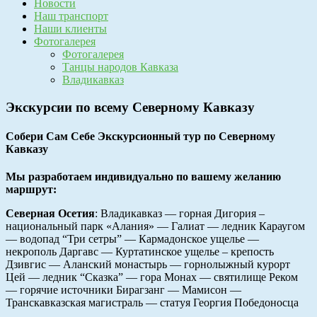
Новости
Наш транспорт
Наши клиенты
Фотогалерея
Фотогалерея
Танцы народов Кавказа
Владикавказ
Экскурсии по всему Северному Кавказу
Собери Сам Себе Экскурсионный тур по Северному
Кавказу
Мы разработаем индивидуально по вашему желанию
маршрут:
Северная Осетия
: Владикавказ — горная Дигория –
национальный парк «Алания» — Галиат — ледник Караугом
— водопад “Три сетры” — Кармадонское ущелье —
некрополь Даргавс — Куртатинское ущелье – крепость
Дзивгис — Аланский монастырь — горнолыжный курорт
Цей — ледник “Сказка” — гора Монах — святилище Реком
— горячие источники Бирагзанг — Мамисон —
Транскавказская магистраль — статуя Георгия Победоносца