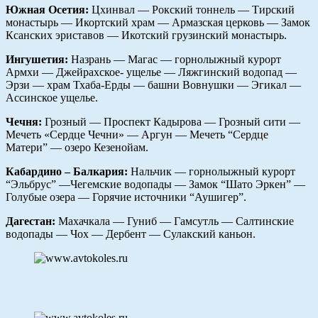
Южная Осетия:
Цхинвал — Рокский тоннель — Тирский
монастырь — Икортский храм — Армазская церковь — Замок
Ксанских эриставов — Икотский грузинский монастырь.
Ингушетия:
Назрань — Магас — горнолыжный курорт
Армхи — Джейрахское- ущелье — Ляжгинский водопад —
Эрзи — храм Тхаба-Ерды — башни Вовнушки — Эгикал —
Ассинское ущелье.
Чечня:
Грозный — Проспект Кадырова — Грозный сити —
Мечеть
«Сердце Чечни» — Аргун — Мечеть “Сердце
Матери” — озеро Кезенойам.
Кабардино – Балкария:
Нальчик — горнолыжный курорт
“Эльбрус” —Чегемские водопады — Замок “Шато Эркен” —
Голубые озера — Горячие источники “Аушигер”.
Дагестан:
Махачкала — Гуниб — Гамсутль — Салтинские
водопады — Чох — Дербент — Сулакский каньон.