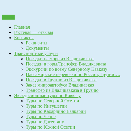
Перейти
Пассажирские перевозки г.Владикавказ.Пассажирские
к
Трансферная компания
перевозки г.Владикавказ, Экскурсионные туры по Кавказу.
Меню
содержанию
поездки в горы, поездки на море, трансфер, поездки в грузию,
"Автоколесница"
Главная
владикавказ-тбилиси, владикавказ-анапа, владикавказ-батуми,
Гостевая — отзывы
владикавказ-кобулети, владикавказ-геленджик, владикавказ-
Контакты
сочи,владикавказ-адлер, поездки в тбилиси, экскурсии по
Реквизиты
кавказу, поездки в гудаури, поездки в цей, перевозки детей
Документы
владикавказ, поездки по заказу, заказ микроавтобуса,
Транспортные услуги
сопровождение по грузии, туризм, заброска и выброска, такси
Поездки на море из Владикавказа
в грузию
Поездки в горы/Трансфер Владикавказа
Экскурсии по всему Северному Кавказу
Пассажирские перевозки по России, Грузии….
Поездки в Грузию из Владикавказа
Заказ микроавтобуса Владикавказ
Трансфер из Владикавказа в Грузию
Экскурсионные туры по Кавказу
Туры по Северной Осетии
Туры по Ингушетии
Туры по Кабардино-Балкарии
Туры по Чечне
Туры по Дагестану
Туры по Южной Осетии