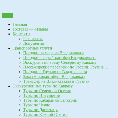
Перейти
Пассажирские перевозки г.Владикавказ.Пассажирские
к
Трансферная компания
перевозки г.Владикавказ, Экскурсионные туры по Кавказу.
Меню
содержанию
поездки в горы, поездки на море, трансфер, поездки в грузию,
"Автоколесница"
Главная
владикавказ-тбилиси, владикавказ-анапа, владикавказ-батуми,
Гостевая — отзывы
владикавказ-кобулети, владикавказ-геленджик, владикавказ-
Контакты
сочи,владикавказ-адлер, поездки в тбилиси, экскурсии по
Реквизиты
кавказу, поездки в гудаури, поездки в цей, перевозки детей
Документы
владикавказ, поездки по заказу, заказ микроавтобуса,
Транспортные услуги
сопровождение по грузии, туризм, заброска и выброска, такси
Поездки на море из Владикавказа
в грузию
Поездки в горы/Трансфер Владикавказа
Экскурсии по всему Северному Кавказу
Пассажирские перевозки по России, Грузии….
Поездки в Грузию из Владикавказа
Заказ микроавтобуса Владикавказ
Трансфер из Владикавказа в Грузию
Экскурсионные туры по Кавказу
Туры по Северной Осетии
Туры по Ингушетии
Туры по Кабардино-Балкарии
Туры по Чечне
Туры по Дагестану
Туры по Южной Осетии